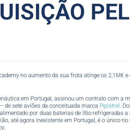
UISIÇÃO PEL
 Academy no aumento da sua frota atinge os 2,1M€ e
onáutica em Portugal, assinou um contrato com a mu
 – de sete aviões da conceituada marca
Pipistrel
. D
o alimentado por duas baterias de lítio refrigerada
ião, até agora inexistente em Portugal, é o único n
cy.