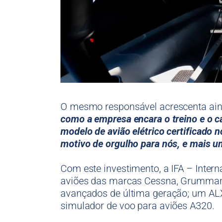
O mesmo responsável acrescenta ai
como a empresa encara o treino e o c
modelo de avião elétrico certificado 
motivo de orgulho para nós, e mais u
Com este investimento, a IFA – Inter
aviões das marcas Cessna, Grumman e
avançados de última geração; um ALX
simulador de voo para aviões A320.