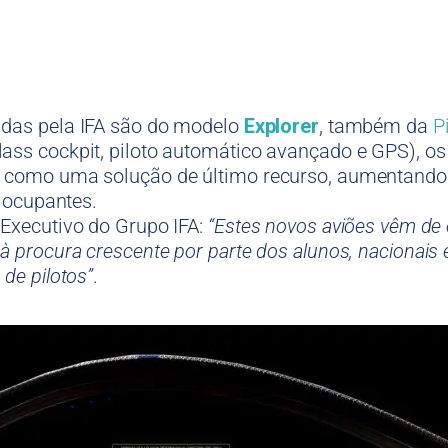
idas pela IFA são do modelo
Explorer
, também da
P
ass cockpit, piloto automático avançado e GPS), o
m como uma solução de último recurso, aumentando
s ocupantes.
Executivo do Grupo IFA:
“Estes novos aviões vêm de
 procura crescente por parte dos alunos, nacionais e
de pilotos”
.