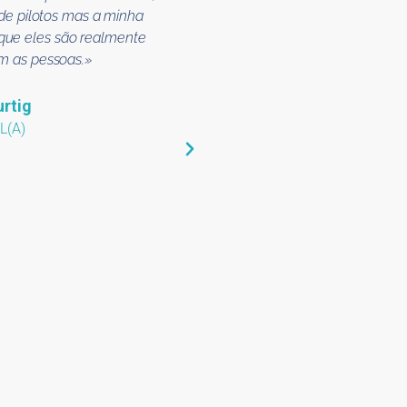
 de pilotos mas a minha
desde instrutores t
rque eles são realmente
m as pessoas.»
urtig
L(A)