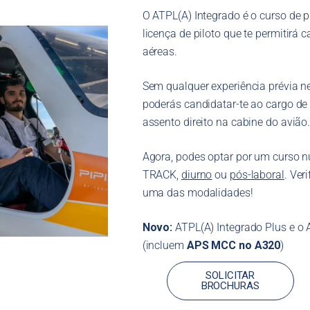
30 aeronaves e 4
O ATPL(A) Integrado é o curso de 
meses
simuladores
licença de piloto que te permitirá
aéreas.
Sem qualquer experiência prévia ne
poderás candidatar-te ao cargo de p
assento direito na cabine do avião
Agora, podes optar por um curso n
TRACK,
diurno
ou
pós-laboral
. Ver
uma das modalidades!
Novo:
ATPL(A) Integrado Plus e o 
(incluem
APS MCC no A320
)
SOLICITAR
BROCHURAS