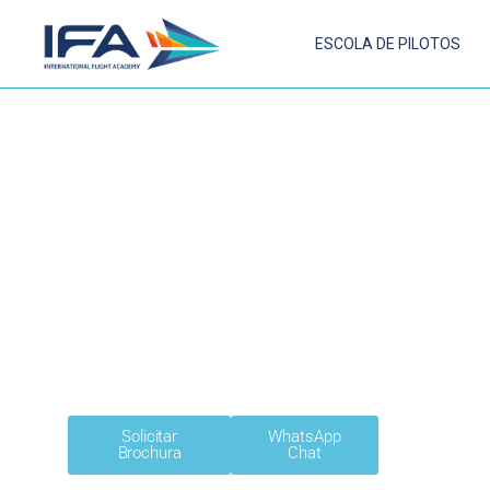
ESCOLA DE PILOTOS
CURSO PILOTO
ATPL(A) INTEGRAD
O mais alto nível de certificação de piloto para
seguir uma carreira como Primeiro Oficial
Solicitar
WhatsApp
Brochura
Chat