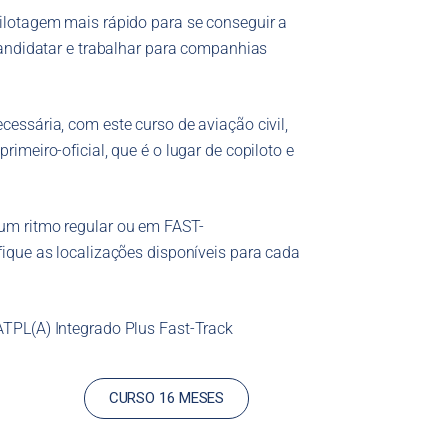
Maior gama de cursos em
pilotagem mais rápido para se conseguir a
Portugal
 candidatar e trabalhar para companhias
cessária, com este curso de aviação civil,
rimeiro-oficial, que é o lugar de copiloto e
.
um ritmo regular ou em FAST-
ifique as localizações disponíveis para cada
ATPL(A) Integrado Plus Fast-Track
CURSO 16 MESES