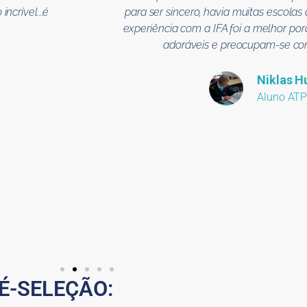
ncrível...é
para ser sincero, havia muitas escolas
experiência com a IFA foi a melhor po
adoráveis e preocupam-se co
Niklas H
Aluno ATP
É-SELEÇÃO: