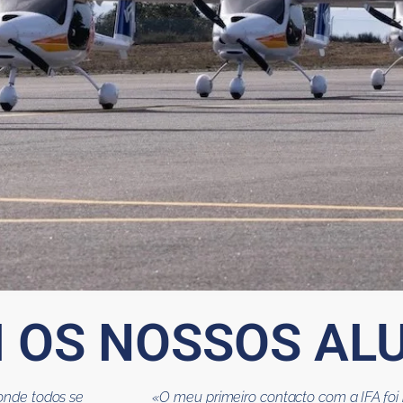
M OS NOSSOS AL
 onde todos se
«O meu primeiro contacto com a IFA foi