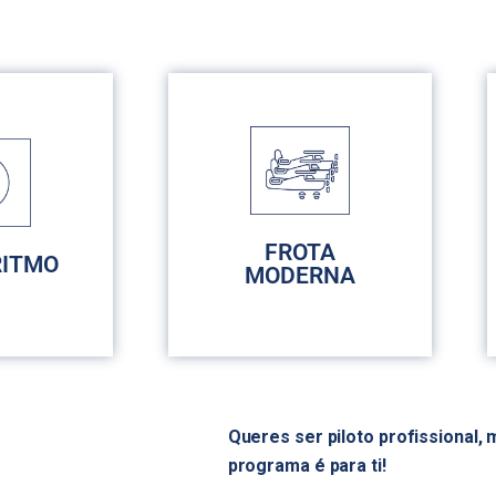
FROTA
RITMO
MODERNA
Queres ser piloto profissional
RECURSOS
programa é para ti!
OGIA