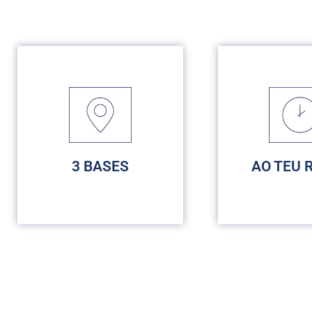
3 BASES
AO TEU 
3 LOCALIZAÇÕES
CRONOL