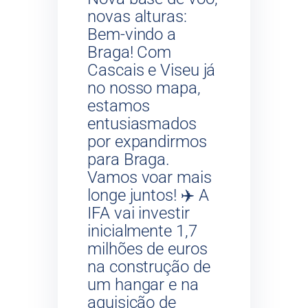
novas alturas:
Bem-vindo a
Braga! Com
Cascais e Viseu já
no nosso mapa,
estamos
entusiasmados
por expandirmos
para Braga.
Vamos voar mais
longe juntos! ✈️ A
IFA vai investir
inicialmente 1,7
milhões de euros
na construção de
um hangar e na
aquisição de