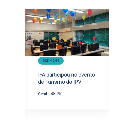
2021-12-15
2
IFA participou no evento
Ex
co
de Turismo do IPV
at
Geral
2K
Sem