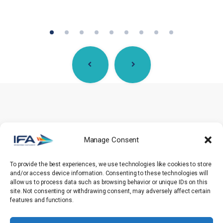
Subscribe our
Newsletter
and let our
news fly to you!
Manage Consent
To provide the best experiences, we use technologies like cookies to store
and/or access device information. Consenting to these technologies will
allow us to process data such as browsing behavior or unique IDs on this
Submit
site. Not consenting or withdrawing consent, may adversely affect certain
features and functions.